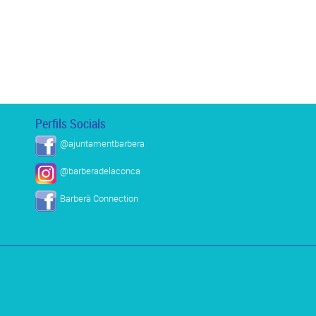
Perfils Socials
@ajuntamentbarbera
@barberadelaconca
Barberà Connection