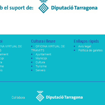
pi
Cultura i lleure
Enllaços ràpids
INA VIRTUAL DE
OFICINA VIRTUAL DE
Avís legal
S
TRÀMITS
Política de galetes
tament
Ajuntament
ipi
Municipi
ra
Cultura
sme
Turisme
is
Serveis
Col·labora