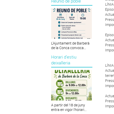
Reunió de poble
LÍNIA
Episo
Actua
Press
Impor
Episo
Actua
L'Ajuntament de Barberà
Press
de la Conca convoca...
Impor
Horari d'estiu
deixalleria
LÍNIA
Actua
terre
Press
Impor
Actua
Press
A partir del 18 de juny
Impor
entra en vigor l’horari...