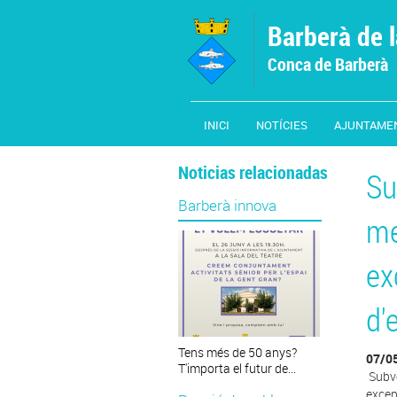
Vés al contingut
Barberà de 
Conca de Barberà
INICI
NOTÍCIES
AJUNTAME
Noticias relacionadas
Su
Barberà innova
me
ex
d'
Tens més de 50 anys?
07/0
T'importa el futur de...
Subve
excep