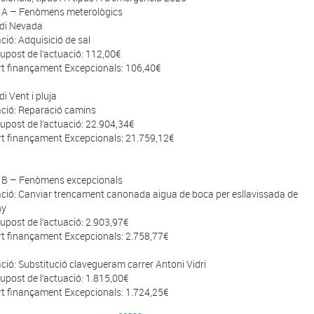
 A – Fenòmens meterològics
di Nevada
ció: Adquisició de sal
upost de l’actuació: 112,00€
t finançament Excepcionals: 106,40€
di Vent i pluja
ció: Reparació camins
upost de l’actuació: 22.904,34€
t finançament Excepcionals: 21.759,12€
 B – Fenòmens excepcionals
ció: Canviar trencament canonada aigua de boca per esllavissada de
ny
upost de l’actuació: 2.903,97€
t finançament Excepcionals: 2.758,77€
ció: Substitució clavegueram carrer Antoni Vidri
upost de l’actuació: 1.815,00€
t finançament Excepcionals: 1.724,25€