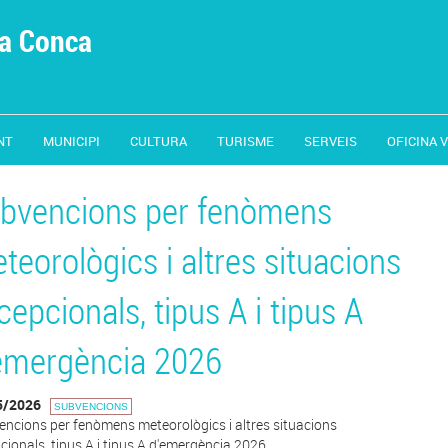
la Conca
NT
MUNICIPI
CULTURA
TURISME
SERVEIS
OFICINA 
bvencions per fenòmens
teorològics i altres situacions
cepcionals, tipus A i tipus A
emergència 2026
5/2026
SUBVENCIONS
ncions per fenòmens meteorològics i altres situacions
cionals, tipus A i tipus A d'emergència 2026