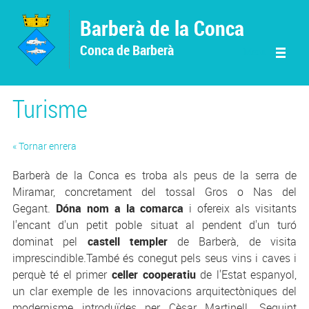
Vés al contingut
Barberà de la Conca
Conca de Barberà
Menu
Turisme
« Tornar enrera
Barberà de la Conca es troba als peus de la serra de
Miramar, concretament del tossal Gros o Nas del
Gegant.
Dóna nom a la comarca
i ofereix als visitants
l'encant d'un petit poble situat al pendent d'un turó
dominat pel
castell templer
de Barberà, de visita
imprescindible.També és conegut pels seus vins i caves i
perquè té el primer
celler cooperatiu
de l'Estat espanyol,
un clar exemple de les innovacions arquitectòniques del
modernisme introduïdes per Cèsar Martinell. Seguint