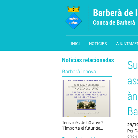
Vés al contingut
Barberà de 
Conca de Barberà
INICI
NOTÍCIES
AJUNTAME
Noticias relacionadas
Su
Barberà innova
as
àn
Ba
Tens més de 50 anys?
29/1
T'importa el futur de...
Per R
2024,