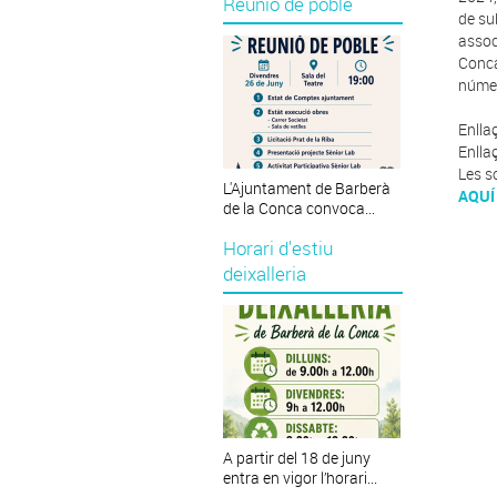
Reunió de poble
de su
assoc
Conca
númer
Enlla
Enlla
Les so
L'Ajuntament de Barberà
AQUÍ
de la Conca convoca...
Horari d'estiu
deixalleria
A partir del 18 de juny
entra en vigor l’horari...