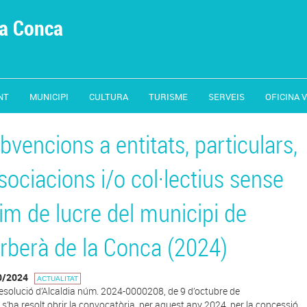
la Conca
NT
MUNICIPI
CULTURA
TURISME
SERVEIS
OFICINA 
bvencions a entitats, particulars,
sociacions i/o col·lectius sense
im de lucre del municipi de
rberà de la Conca (2024)
0/2024
ACTUALITAT
esolució d’Alcaldia núm. 2024-0000208, de 9 d’octubre de
 s’ha resolt obrir la convocatòria, per aquest any 2024, per la concessió