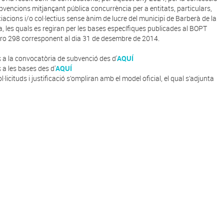
bvencions mitjançant pública concurrència per a entitats, particulars,
iacions i/o col·lectius sense ànim de lucre del municipi de Barberà de la
, les quals es regiran per les bases específiques publicades al BOPT
o 298 corresponent al dia 31 de desembre de 2014.
ç a la convocatòria de subvenció des d'
AQUÍ
ç a les bases des d'
AQUÍ
l·licituds i justificació s’ompliran amb el model oficial, el qual s’adjunta