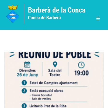
Vés al contingut
Barberà de la Conca
Conca de Barberà
Menu