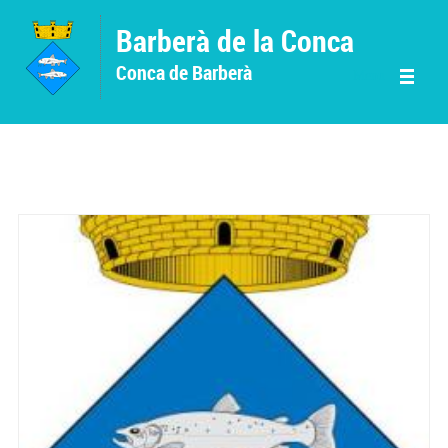
Vés al contingut
Barberà de la Conca
Conca de Barberà
Menu