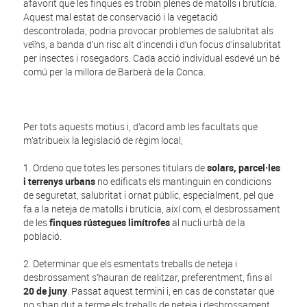
afavorit que les finques es trobin plenes de matolls i brutícia.
Aquest mal estat de conservació i la vegetació
descontrolada, podria provocar problemes de salubritat als
veïns, a banda d’un risc alt d’incendi i d’un focus d’insalubritat
per insectes i rosegadors. Cada acció individual esdevé un bé
comú per la millora de Barberà de la Conca.
Per tots aquests motius i, d’acord amb les facultats que
m’atribueix la legislació de règim local,
1. Ordeno que totes les persones titulars de
solars, parcel·les
i terrenys urbans
no edificats els mantinguin en condicions
de seguretat, salubritat i ornat públic, especialment, pel que
fa a la neteja de matolls i brutícia, així com, el desbrossament
de les
finques rústegues limítrofes
al nucli urbà de la
població.
2. Determinar que els esmentats treballs de neteja i
desbrossament s’hauran de realitzar, preferentment, fins al
20 de juny
. Passat aquest termini i, en cas de constatar que
no s’han dut a terme els treballs de neteja i desbrossament,