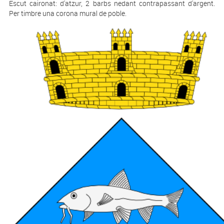
Escut caironat: d'atzur, 2 barbs nedant contrapassant d'argent.
Per timbre una corona mural de poble.