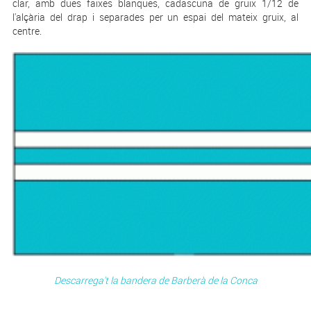
clar, amb dues faixes blanques, cadascuna de gruix 1/12 de
l'alçària del drap i separades per un espai del mateix gruix, al
centre.
Descarrega't la bandera de Barberà de la Conca